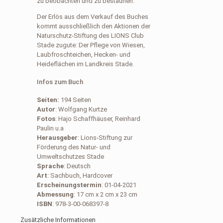
zu beobachten und zu bestaunen.
Der Erlös aus dem Verkauf des Buches
kommt ausschließlich den Aktionen der
Naturschutz-Stiftung des LIONS Club
Stade zugute: Der Pflege von Wiesen,
Laubfroschteichen, Hecken- und
Heideflächen im Landkreis Stade.
Infos zum Buch
Seiten:
194 Seiten
Autor
: Wolfgang Kurtze
Fotos
: Hajo Schaffhäuser, Reinhard
Paulin u.a
Herausgeber
: Lions-Stiftung zur
Förderung des Natur- und
Umweltschutzes Stade
Sprache
: Deutsch
Art
: Sachbuch, Hardcover
Erscheinungstermin
: 01-04-2021
Abmessung
: 17 cm x 2 cm x 23 cm
ISBN
: 978-3-00-068397-8
Zusätzliche Informationen