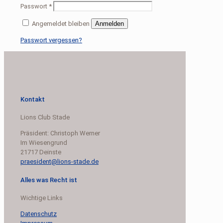
Passwort
*
Angemeldet bleiben
Anmelden
Passwort vergessen?
Kontakt
Lions Club Stade
Präsident: Christoph Werner
Im Wiesengrund
21717 Deinste
praesident@lions-stade.de
Alles was Recht ist
Wichtige Links
Datenschutz