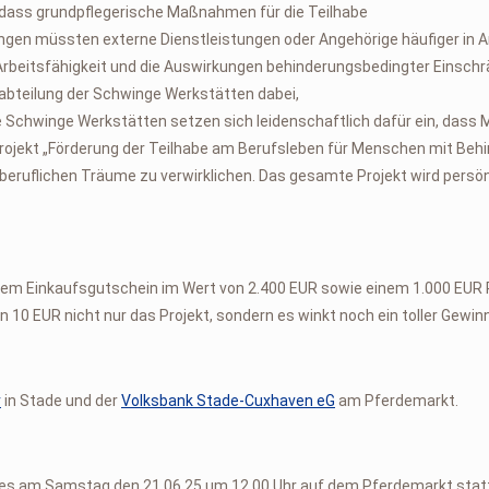
er, dass grundpflegerische Maßnahmen für die Teilhabe
tungen müssten externe Dienstleistungen oder Angehörige häufiger i
e Arbeitsfähigkeit und die Auswirkungen behinderungsbedingter Eins
abteilung der Schwinge Werkstätten dabei,
e Schwinge Werkstätten setzen sich leidenschaftlich dafür ein, dass
rojekt „Förderung der Teilhabe am Berufsleben für Menschen mit Behin
e beruflichen Träume zu verwirklichen. Das gesamte Projekt wird persön
inem Einkaufsgutschein im Wert von 2.400 EUR sowie einem 1.000 EUR 
n 10 EUR nicht nur das Projekt, sondern es winkt noch ein toller Gewi
r
in Stade und der
Volksbank Stade-Cuxhaven eG
am Pferdemarkt.
tes am Samstag den 21.06.25 um 12.00 Uhr auf dem Pferdemarkt stat