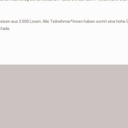
Preisen aus 3.000 Losen. Alle Teilnehmer*innen haben somit eine hoh
Stade.