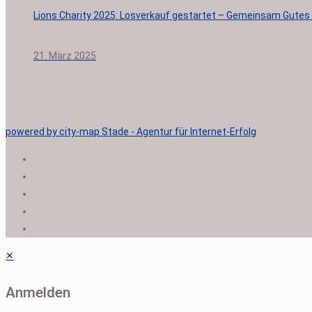
Lions Charity 2025: Losverkauf gestartet – Gemeinsam Gutes 
21. März 2025
powered by city-map Stade - Agentur für Internet-Erfolg
✕
Anmelden