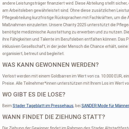
andere Leistungsträger finanziert wird. Diese Abteilung stellt sich
am Arbeitsleben gewährleistet sind. Ohne diese zusätzlichen Leis
Pflegeabteilung kurzfristige Rücksprachen mit Fachkräften, um di
Maßnahmen einzuleiten. Unsere Charity 2025 unterstützt die Pflege
benötigte medizinische Ausstattung zu erwerben und zu nutzen. Di
ihre Fähigkeiten und Talente im Berufsleben entfalten können. Das P
inklusiven Gesellschaft, in der jeder Mensch die Chance erhält, sein
organisiert, betreut und begleitet.
WAS KANN GEWONNEN WERDEN?
Verlost werden mit einem Goldbarren im Wert von ca. 10.000 EUR, e
Preise. Alle Teilnehmer*innen unterstützen mit Ihrem Los im Wert vo
WO GIBT ES DIE LOSE?
Beim
Stader Tageblatt im Pressehaus
, bei
SANDER Mode für Männe
WANN FINDET DIE ZIEHUNG STATT?
Die Ziehung der Gewinner findet im Rahmen des Stader Altstadtfes