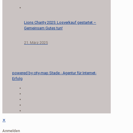
Lions Charity 2025: Losverkauf gestartet –
Gemeinsam Gutes tun!
21. März 2025
powered by city-map Stade - Agentur für Internet-
Erfolg
✕
Anmelden